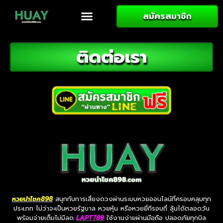
สมัครสมาชิก
ติดต่อเรา
หวยนําโชค898
สนุกกับการเสี่ยงดวงผ่านระบบหวยออนไลน์ที่ครอบคลุมทุก
ประเภท ไม่ว่าจะเป็นหวยรัฐบาล หวยหุ้น หรือหวยยี่กีรอบถี่ ลุ้นได้ตลอดวัน
พร้อมจ่ายเต็มไม่มีลด
LAPT789
ใช้งานง่ายผ่านมือถือ ปลอดภัยทุกบิล